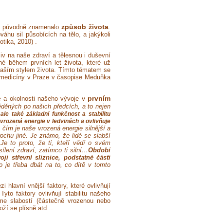
způsob života
 původně znamenalo
.
váhu sil působících na tělo, a jakýkoli
otika, 2010) .
vliv na naše zdraví a tělesnou i duševní
ané během prvních let života, které už
 naším stylem života. Tímto tématem se
ní medicíny v Praze v časopise Meduňka
e
v
prvním
a okolnosti našeho vývoje
děných po našich předcích, a to nejen
ale také základní funkčnost a stabilitu
vrozená energie v ledvinách
a ovlivňuje
 čím je naše vrozená energie silnější a
rochu jiné. Je známo, že lidé se slabší
Je to proto, že ti, kteří vědí o svém
ílení zdraví, zatímco ti silní…
Období
ji střevní sliznice, podstatné části
o je třeba dbát na to, co dítě v tomto
 hlavní vnější faktory, které ovlivňují
Tyto faktory ovlivňují stabilitu našeho
me slabostí (částečně vrozenou nebo
množí se plísně atd…