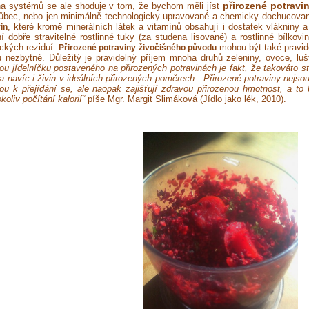
přirozené potravi
na systémů se ale shoduje v tom, že bychom měli jíst
ůbec, nebo jen minimálně technologicky upravované a chemicky dochucova
, které kromě minerálních látek a vitamínů obsahují i dostatek vlákniny a 
in
ní dobře stravitelné rostlinné tuky (za studena lisované) a rostlinné bílkovi
ckých reziduí.
mohou být také pravide
Přirozené potraviny
živočišného původu
u nezbytné. Důležitý je pravidelný příjem mnoha druhů zeleniny, ovoce, lu
ou jídelníčku postaveného na přirozených potravinách je fakt, že takováto 
 a navíc i živin v ideálních přirozených poměrech. Přirozené potraviny nejs
ou k přejídání se, ale naopak zajišťují zdravou přirozenou hmotnost, a to
koliv počítání kalorií“
píše Mgr. Margit Slimáková (Jídlo jako lék, 2010).