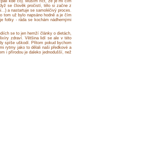
pali kde co). Musím říct, že je mi čím
yž se člověk pročistí, tělo si začne z
i...) a nastartuje se samoléčivý proces.
 o tom už bylo napsáno hodně a je čím
voje fotky - ráda se kochám nádhernými
ích se to jen hemží články o dietách,
xíry zdraví. Většina lidí se ale v této
ohdy spíše uškodí. Přitom pokud bychom
mi rytmy jako to dělali naši předkové a
lem i přírodou je daleko jednodušší, než