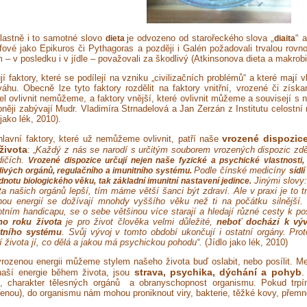
„
“
lastně i to samotné slovo
je odvozeno od starořeckého slova
a
dieta
diaita
fové jako Epikuros či Pythagoras a později i Galén požadovali trvalou rovno
 – v posledku i v jídle – považovali za škodlivý (Atkinsonova dieta a makrobi
jí faktory, které se podílejí na vzniku „civilizačních problémů“ a které mají 
váhu. Obecně lze tyto faktory rozdělit na faktory vnitřní, vrozené či získ
el ovlivnit nemůžeme, a faktory vnější, které ovlivnit můžeme a souvisejí s
bněji zabývají Mudr. Vladimíra Strnadelová a Jan Zerzán z Institutu celost
 jako lék, 2010).
vrozené dispozic
hlavní faktory, které už nemůžeme ovlivnit, patří naše
života
: „
Každý z nás se narodí s určitým souborem vrozených dispozic zdě
dičích.
Vrozené dispozice určují nejen naše fyzické a psychické vlastnosti, 
Podle čínské medicíny
livých orgánů, regulačního a imunitního systému.
sídlí
Jinými slovy:
dnotu biologického věku, tak základní imunitní nastavení jedince.
ita našich orgánů lepší, tím máme větší šanci být zdraví. Ale v praxi je to t
nou energií se dožívají mnohdy vyššího věku než ti na počátku silnější. 
tním handicapu, se o sebe většinou více starají a hledají různé cesty k pos
ho roku života
je pro život člověka velmi důležité,
neboť dochází k vývo
tního
systému
. Svůj vývoj v tomto období ukončují i ostatní orgány. Prot
 života jí, co dělá a jakou má psychickou pohodu“.
(Jídlo jako lék, 2010)
rozenou energii můžeme stylem našeho života buď oslabit, nebo posílit. Mezi
strava, psychika, dýchání a pohyb
.
naší energie během života, jsou
í, charakter tělesných orgánů a obranyschopnost organismu. Pokud trpí
řenou), do organismu nám mohou proniknout viry, bakterie, těžké kovy, pře