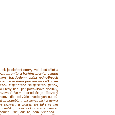
atek je složení stravy velmi důležité a
evní imunitu a bariéru bránící vstupu
závisí každodenní zátěž jednotlivých
 energie je dána především celkovým
nesou z generace na generaci (lepek,
ou tedy není jíst potravinové doplňky,
avování
.
Velmi jednoduše je přirozený
draví dětí od výše uvedených autorů:
šim potřebám, ani konstrukci a funkci
je zažívání a orgány, ale také vytváří
h výrobků, masa, cukru, soli a zároveň
ch semen. Ale ani to není všechno –