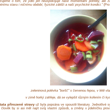
žujeme o tom, že jídlo jen neuspokojuje naše momentální potřeby, ale 
tnímu stavu i ročnímu období, fyzické zátěži a naší psychické kondici.“
(Pro
zeleninová polévka "boršč" s červenou řepou, v létě vl
v zimě horký zahřeje, dá se vylepšit různým kořením či k
ata přirozené stravy
už byla popsána ve spoustě literatury. Jednotlivé 
 člověk by si asi měl najít svůj vlastní způsob, a změny v jídelníčku prov