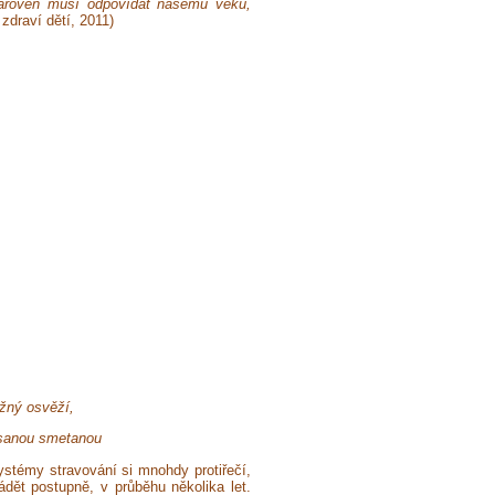
zároveň musí odpovídat našemu věku,
 zdraví dětí, 2011)
ažný osvěží,
ysanou smetanou
systémy stravování si mnohdy protiřečí,
ádět postupně, v průběhu několika let.