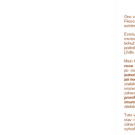
Ono v
Filozo
extrém
Existu
rovno
bohuž
podro
(Jídlo
Mezi 
roce 
po ro
jednot
jak ho
stabil
vroze
zdravo
první
imuni
období
Tuto v
stav 
zdrav
vytvo