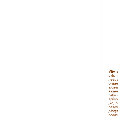
Vliv 
ovlivn
nestr
orgán
slože
kasei
nebo 
způso
„To, 
našeh
přeby
nedos