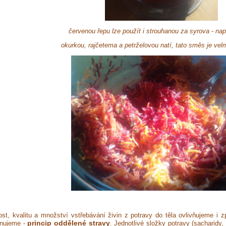
červenou řepu lze použít i strouhanou za syrova - nap
okurkou, rajčetema a petrželovou natí, tato směs je vel
ost, kvalitu a množství vstřebávání živin z potravy do těla ovlivňujeme i
princip oddělené stravy
nujeme -
. Jednotlivé složky potravy (sacharidy,