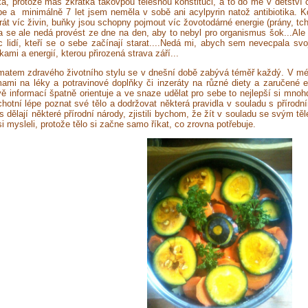
a, protože más zkrátka takovpou tělesnou konstituci, a to do mě v dětství c
épe a minimálně 7 let jsem neměla v sobě ani acylpyrin natož antibiotika.
Kd
brát víc živin, buňky jsou schopny pojmout víc žovotodárné energie (prány, tch
 se ale nedá provést ze dne na den, aby to nebyl pro organismus šok...Ale
íc lidí, kteří se o sebe začínají starat....Nedá mi, abych sem nevecpala s
kami a energií, kterou přirozená strava září...
atem zdravého životního stylu se v dnešní době zabývá téměř každý. V médi
ami na léky a potravinové doplňky či inzeráty na různé diety a zaručené eli
vě informací špatně orientuje a ve snaze udělat pro sebe to nejlepší si mn
chotní lépe poznat své tělo a dodržovat některá pravidla v souladu s přírodní
 dělají některé přírodní národy, zjistili bychom, že žít v souladu se svým tě
i mysleli, protože tělo si začne samo říkat, co zrovna potřebuje.