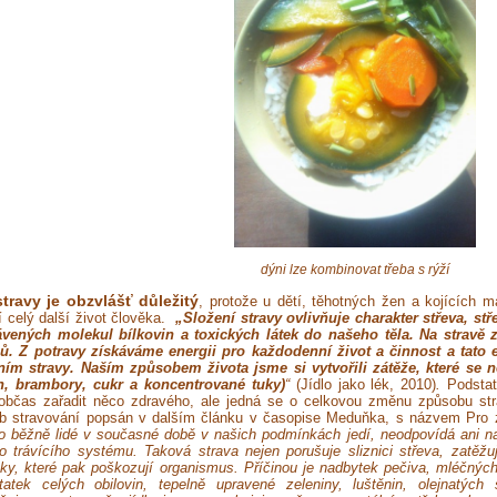
dýni lze kombinovat třeba s rýží
stravy je obzvlášť důležitý
, protože u dětí, těhotných žen a kojících m
í celý další život člověka.
„Složení stravy ovlivňuje charakter střeva, stř
ávených molekul bílkovin a toxických látek do našeho těla. Na stravě 
ů. Z potravy získáváme energii pro každodenní život a činnost a tato
ním stravy. Naším způsobem života jsme si vytvořili zátěže, které se 
n, brambory, cukr a koncentrované tuky)
“
(Jídlo jako lék, 2010)
.
Podstat
občas zařadit něco zdravého, ale jedná se o celkovou změnu způsobu str
b stravování popsán v dalším článku v časopise Meduňka, s názvem Pro z
co běžně lidé v současné době v našich podmínkách jedí, neodpovídá ani na
o trávícího systému. Taková strava nejen porušuje sliznici střeva, zatěžu
tky, které pak poškozují organismus. Příčinou je nadbytek pečiva, mléčnýc
tatek celých obilovin, tepelně upravené zeleniny, luštěnin, olejnatý