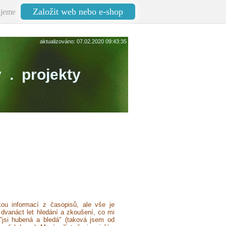
Založit web nebo e-shop
jeme
aktualizováno: 07.02.2020 09:43:35
y . projekty
kou informací z časopisů, ale vše je
 dvanáct let hledání a zkoušení, co mi
"jsi hubená a bledá" (taková jsem od