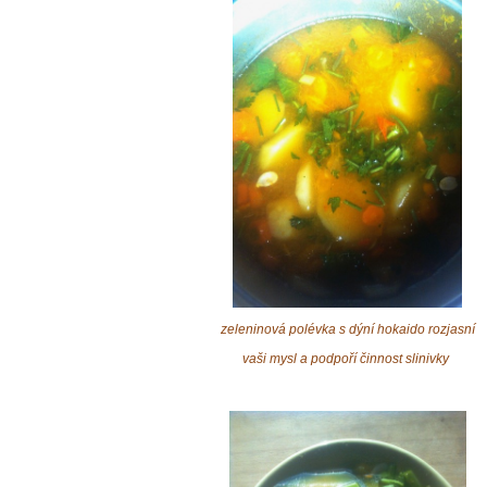
zeleninová polévka s dýní hokaido rozjasní
vaši mysl a podpoří činnost slinivky