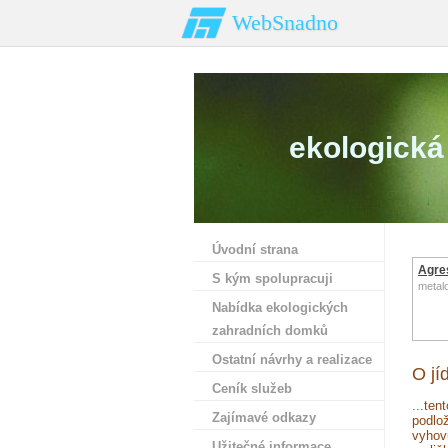
WebSnadno
ekologická 
Úvodní strana
Agre
S kým spolupracuji
metalo
Nabídka ekologických
zahradních domků
Ostatní návrhy a realizace
O jíd
Ceník služeb
...te
Zajímavé odkazy
podlo
vyhov
Užitečné informace