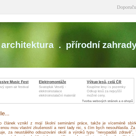
Doporuču
architektura . přírodní zahrad
ssive Music Fest
Elektromontáže
Výkup lesů, celá ČR
vý open-air festival
Svatopluk Veselý -
Koupíme lesy i s pozemky
elektroinstalace
Odkup lesů za nejvyšší
elektroinstalační materiál
možné ceny.
Tvorba webových stránek a e-shopů
le...
nto článek vznikl z mojí školní seminární práce, takže je víceméně sbír
ženou mou vlastní zkušeností a není tady nic, s čím bych nesouhlasila. Za
uje, za neustálého odsuzování okolí a výroků typu "nevypadáš zdravě", 