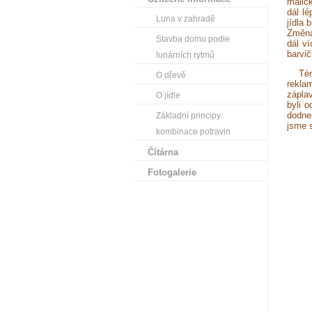
maličk
dál l
Luna v zahradě
jídla 
Změna
Stavba domu podle
dál v
barvič
lunárních rytmů
Tém
O dřevě
reklam
zápla
O jídle
byli o
dodnes
Základní principy
jsme s
kombinace potravin
Čítárna
Fotogalerie