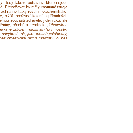
ny
. Tedy takové potraviny, které nejsou
né. Převažovat by měly
rostlinné zdroje
ochranné látky rostlin, fotochemikálie,
ny, nižší množství kalorií a případných
lnou součástí zdravého jídelníčku, ale
štěniny, ořechů a semínek.
„Obrovskou
strava je zdrojem maximálního množství
ou návykové tak, jako mnohé polotovary,
 bez omezování jejich množství či bez