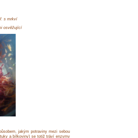
ř. s mrkví
mi osvěžující
 způsobem, jakým potraviny mezi sebou
 tuky a bílkoviny) se totiž tráví enzymy