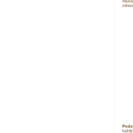
neuva
zdravo
Podst
každý