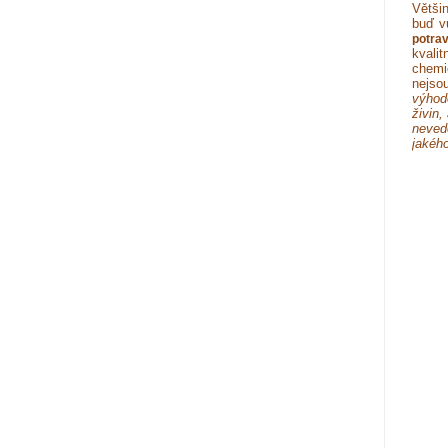
Větši
buď v
potrav
kvalit
chemi
nejso
výhod
živin,
neved
jakého