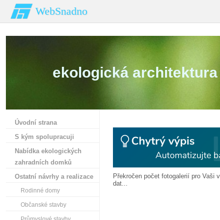
WebSnadno
ekologická architektura
Úvodní strana
S kým spolupracuji
Nabídka ekologických
zahradních domků
Překročen počet fotogalerií pro Vaši v
Ostatní návrhy a realizace
dat...
Rodinné domy
Občanské stavby
Průmyslové stavby